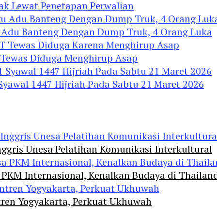
nak Lewat Penetapan Perwalian
u Adu Banteng Dengan Dump Truk, 4 Orang Luka
Tewas Diduga Menghirup Asap
 Syawal 1447 Hijriah Pada Sabtu 21 Maret 2026
ggris Unesa Pelatihan Komunikasi Interkultural
 PKM Internasional, Kenalkan Budaya di Thailan
tren Yogyakarta, Perkuat Ukhuwah