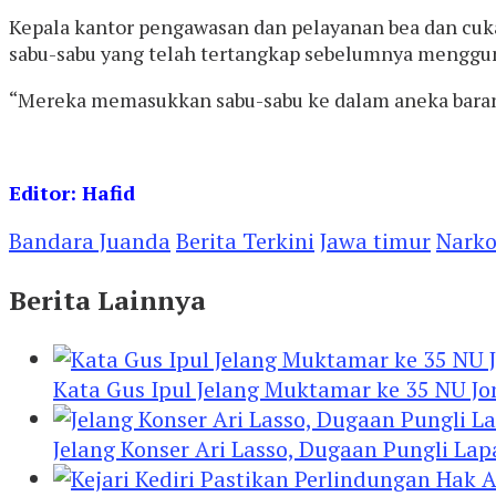
Kepala kantor pengawasan dan pelayanan bea dan cuk
sabu-sabu yang telah tertangkap sebelumnya menggun
“Mereka memasukkan sabu-sabu ke dalam aneka barang
Editor: Hafid
Bandara Juanda
Berita Terkini
Jawa timur
Nark
Berita Lainnya
Kata Gus Ipul Jelang Muktamar ke 35 NU J
Jelang Konser Ari Lasso, Dugaan Pungli Lap