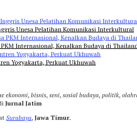
ggris Unesa Pelatihan Komunikasi Interkultural
 PKM Internasional, Kenalkan Budaya di Thailan
tren Yogyakarta, Perkuat Ukhuwah
ar
ekonomi
,
bisnis
,
seni
,
sosial budaya
,
politik
,
olahr
di
Jurnal Jatim
yat
Surabaya
,
Jawa Timur
.