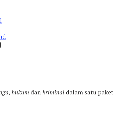
d
aga
,
hukum
dan
kriminal
dalam satu paket