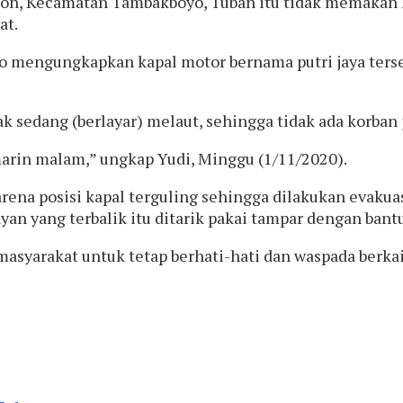
on, Kecamatan Tambakboyo, Tuban itu tidak memakan ko
at.
to mengungkapkan kapal motor bernama putri jaya ter
dak sedang (berlayar) melaut, sehingga tidak ada korban 
marin malam,” ungkap Yudi, Minggu (1/11/2020).
ena posisi kapal terguling sehingga dilakukan evakuas
an yang terbalik itu ditarik pakai tampar dengan bantu
masyarakat untuk tetap berhati-hati dan waspada berkai