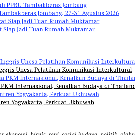
 Tambakberas Jombang, 27-31 Agustus 2026
gat Siap Jadi Tuan Rumah Muktamar
ggris Unesa Pelatihan Komunikasi Interkultural
 PKM Internasional, Kenalkan Budaya di Thailan
tren Yogyakarta, Perkuat Ukhuwah
ar
ekonomi
,
bisnis
,
seni
,
sosial budaya
,
politik
,
olahr