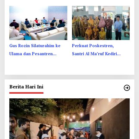
Unesa Pelatihan Komunikasi
Internasional, Kenalkan
Interkultural
Budaya di Thailand
Gus Rozin Silaturahim ke
Perkuat Poskestren,
Ulama dan Pesantren
Santri Al Ma’ruf Kediri
Yogyakarta, Perkuat
Dibekali PHBS
Ukhuwah
Berita Hari Ini