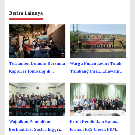
Berita Lainnya
Turnamen Domino Bersama
Warga Puncu Kediri Tolak
Kapolres Jombang di
Tambang Pasir, Khawatir
Pembukaan ZET Cafe
Mata Air dan Pipa Air Bersih
Terancam
Wujudkan Pendidikan
Prodi Pendidikan Bahasa
Berkualitas, Sastra Inggris
Jerman FBS Unesa PKM