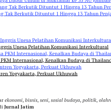
Hingga Dapur Umum di Muktamar ke 35 NU Jomban
 Tak Berkutik Dituntut 1 Hingga 13 Tahun Penj
ggris Unesa Pelatihan Komunikasi Interkultural
 PKM Internasional, Kenalkan Budaya di Thailan
tren Yogyakarta, Perkuat Ukhuwah
ar
ekonomi
,
bisnis
,
seni
,
sosial budaya
,
politik
,
olahr
di
Jurnal Jatim