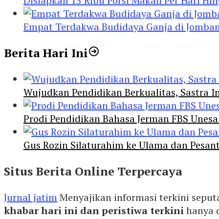
Disiapkan 15 Ribu Porsi Makan Per Hari 
Empat Terdakwa Budidaya Ganja di Jombang
Berita Hari Ini
Wujudkan Pendidikan Berkualitas, Sastra In
Prodi Pendidikan Bahasa Jerman FBS Unesa
Gus Rozin Silaturahim ke Ulama dan Pesan
Situs Berita Online Terpercaya
Jurnal jatim
Menyajikan informasi terkini seput
khabar hari ini dan peristiwa terkini
hanya 