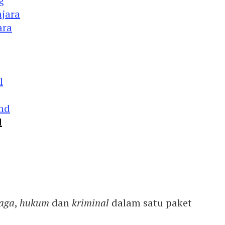
g
ara
d
aga
,
hukum
dan
kriminal
dalam satu paket