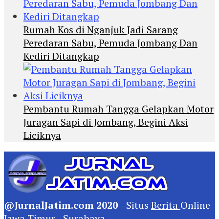
Rumah Kos di Nganjuk Jadi Sarang
Peredaran Sabu, Pemuda Jombang Dan
Kediri Ditangkap
Pembantu Rumah Tangga Gelapkan Motor
Juragan Sapi di Jombang, Begini Aksi
Liciknya
@JurnalJatim.com 2020
- Situs
Berita
Online
Jawa Timur -
Surabaya