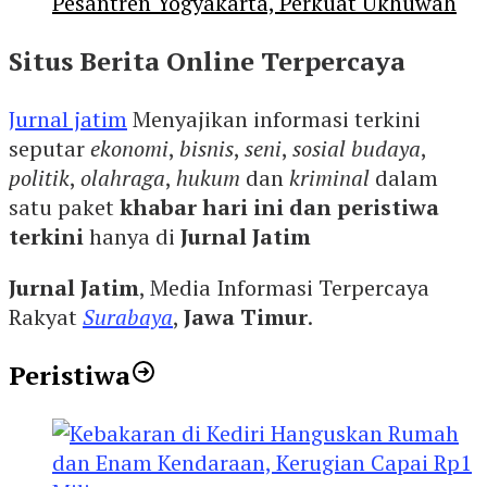
Pesantren Yogyakarta, Perkuat Ukhuwah
Situs Berita Online Terpercaya
Jurnal jatim
Menyajikan informasi terkini
seputar
ekonomi
,
bisnis
,
seni
,
sosial budaya
,
politik
,
olahraga
,
hukum
dan
kriminal
dalam
satu paket
khabar hari ini dan peristiwa
terkini
hanya di
Jurnal Jatim
Jurnal Jatim
, Media Informasi Terpercaya
Rakyat
Surabaya
,
Jawa Timur
.
Peristiwa