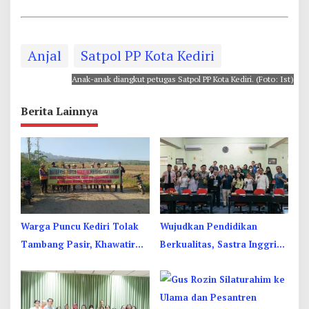
Anjal
Satpol PP Kota Kediri
Anak-anak diangkut petugas Satpol PP Kota Kediri. (Foto: Ist)
Berita Lainnya
Warga Puncu Kediri Tolak
Wujudkan Pendidikan
Tambang Pasir, Khawatir
Berkualitas, Sastra Inggris
Mata Air dan Pipa Air Bersih
Unesa Pelatihan Komunikasi
Terancam
Interkultural