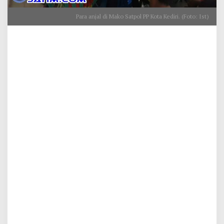
Para anjal di Mako Satpol PP Kota Kediri. (Foto: Ist)