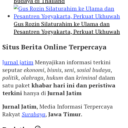
Budaya di Thailand
Gus Rozin Silaturahim ke Ulama dan
Pesantren Yogyakarta, Perkuat Ukhuwah
Situs Berita Online Terpercaya
Jurnal jatim
Menyajikan informasi terkini
seputar
ekonomi
,
bisnis
,
seni
,
sosial budaya
,
politik
,
olahraga
,
hukum
dan
kriminal
dalam
satu paket
khabar hari ini dan peristiwa
terkini
hanya di
Jurnal Jatim
Jurnal Jatim
, Media Informasi Terpercaya
Rakyat
Surabaya
,
Jawa Timur
.