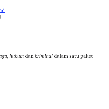
d
aga
,
hukum
dan
kriminal
dalam satu paket