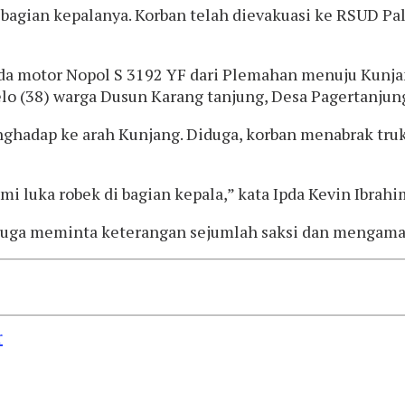
bagian kepalanya. Korban telah dievakuasi ke RSUD Pal
a motor Nopol S 3192 YF dari Plemahan menuju Kunjang,
o (38) warga Dusun Karang tanjung, Desa Pagertanjun
enghadap ke arah Kunjang. Diduga, korban menabrak tr
 luka robek di bagian kepala,” kata Ipda Kevin Ibrahim
juga meminta keterangan sejumlah saksi dan mengamank
r