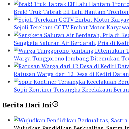
Brak! Truk Tabrak Elf Lalu Hantam Tronton
Sejoli Terekam CCTV Embat Motor Karyaw
Sengketa Saluran Air Berdarah, Pria di Ke
Warga Tunggorono Jombang Ditemukan Tewas
Ratusan Warga dari 12 Desa di Kediri Data
Sopir Kontiner Tersangka Kecelakaan Beru
Berita Hari Ini
Wujudkan Pendidikan Berkualitas, Sastra In