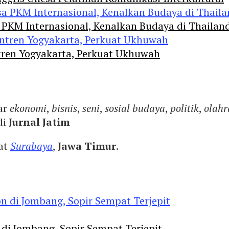
 PKM Internasional, Kenalkan Budaya di Thailan
tren Yogyakarta, Perkuat Ukhuwah
ar
ekonomi
,
bisnis
,
seni
,
sosial budaya
,
politik
,
olahr
di
Jurnal Jatim
yat
Surabaya
,
Jawa Timur
.
 di Jombang, Sopir Sempat Terjepit