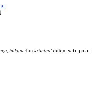
d
aga
,
hukum
dan
kriminal
dalam satu paket