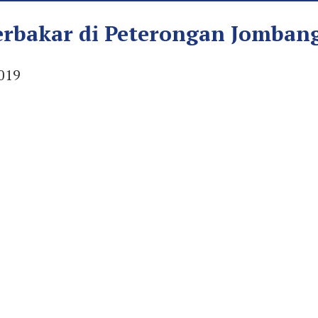
Terbakar di Peterongan Jomban
019