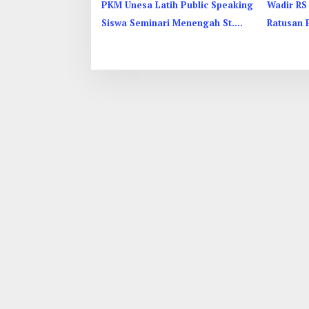
PKM Unesa Latih Public Speaking
Wadir RS 
Siswa Seminari Menengah St.
Ratusan 
Vincentius a Paulo Garum
Protes