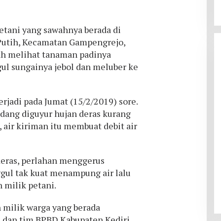
etani yang sawahnya berada di
 Putih, Kecamatan Gampengrejo,
ah melihat tanaman padinya
gul sungainya jebol dan meluber ke
erjadi pada Jumat (15/2/2019) sore.
edang diguyur hujan deras kurang
, air kiriman itu membuat debit air
 deras, perlahan menggerus
ggul tak kuat menampung air lalu
 milik petani.
 milik warga yang berada
l, dan tim BPBD Kabupaten Kediri