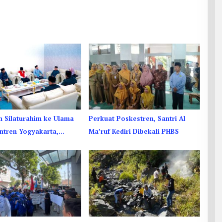
n Silaturahim ke Ulama
Perkuat Poskestren, Santri Al
ntren Yogyakarta,
Ma’ruf Kediri Dibekali PHBS
 Ukhuwah