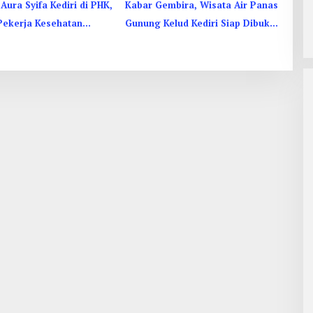
Aura Syifa Kediri di PHK,
Kabar Gembira, Wisata Air Panas
Pekerja Kesehatan
Gunung Kelud Kediri Siap Dibuka
Kembali