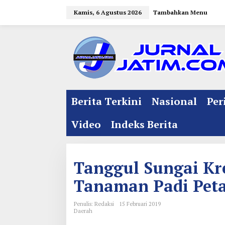
L
Kamis, 6 Agustus 2026
Tambahkan Menu
e
w
a
t
i
k
e
Berita Terkini
Nasional
Per
k
o
Video
Indeks Berita
n
t
e
Tanggul Sungai Kr
n
Tanaman Padi Peta
Penulis: Redaksi
15 Februari 2019
Daerah