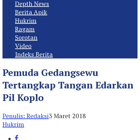
Depth News
Berita Apik
Hukrim
Ragam
Sorotan
Video
Indeks Berita
Pemuda Gedangsewu
Tertangkap Tangan Edarkan
Pil Koplo
Penulis: Redaksi
3 Maret 2018
Hukrim