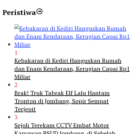
Peristiwa
1
Kebakaran di Kediri Hanguskan Rumah
dan Enam Kendaraan, Kerugian Capai Rp1
Miliar
2
Brak! Truk Tabrak Elf Lalu Hantam
Tronton di Jombang, Sopir Sempat
Terjepit
3
Sejoli Terekam CCTV Embat Motor
Karyawan RSUD Jombang di Sebelah