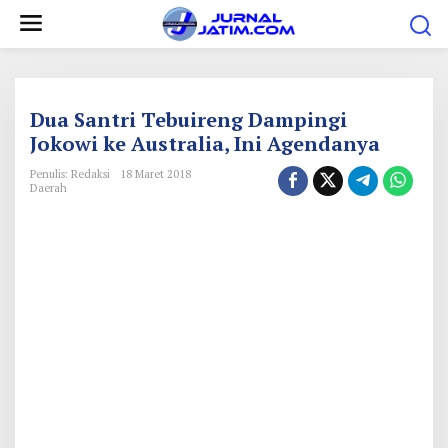
L
e
w
a
t
Dua Santri Tebuireng Dampingi
i
Jokowi ke Australia, Ini Agendanya
k
Penulis: Redaksi
18 Maret 2018
e
Daerah
k
o
n
t
e
n