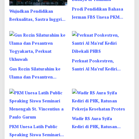
Prodi Pendidikan Bahasa
Wujudkan Pendidikan
Jerman FBS Unesa PKM
Berkualitas, Sastra Inggris
Internasional, Kenalkan
Unesa Pelatihan Komunikasi
Budaya di Thailand
Interkultural
Perkuat Poskestren,
Gus Rozin Silaturahim ke
Santri Al Ma’ruf Kediri
Ulama dan Pesantren
Dibekali PHBS
Yogyakarta, Perkuat
Ukhuwah
Wadir RS Aura Syifa
PKM Unesa Latih Public
Kediri di PHK, Ratusan
Speaking Siswa Seminari
Pekerja Kesehatan Protes