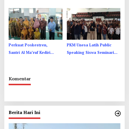
Internasional, Kenalkan
Yogyakarta, Perkuat
Budaya di Thailand
Ukhuwah
Perkuat Poskestren,
PKM Unesa Latih Public
Santri Al Ma’ruf Kediri
Speaking Siswa Seminari
Dibekali PHBS
Menengah St. Vincentius a
Paulo Garum
Komentar
Berita Hari Ini