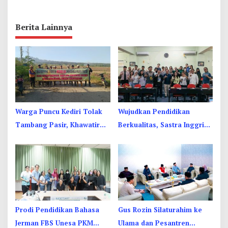
Berita Lainnya
Warga Puncu Kediri Tolak
Wujudkan Pendidikan
Tambang Pasir, Khawatir
Berkualitas, Sastra Inggris
Mata Air dan Pipa Air Bersih
Unesa Pelatihan Komunikasi
Terancam
Interkultural
Prodi Pendidikan Bahasa
Gus Rozin Silaturahim ke
Jerman FBS Unesa PKM
Ulama dan Pesantren