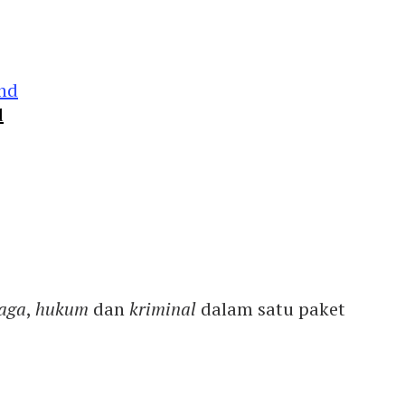
d
aga
,
hukum
dan
kriminal
dalam satu paket