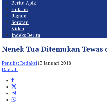
Berita Apik
Hukrim
Ragam
Sorotan
Video
Indeks Berita
Nenek Tua Ditemukan Tewas d
Penulis: Redaksi
13 Januari 2018
Daerah