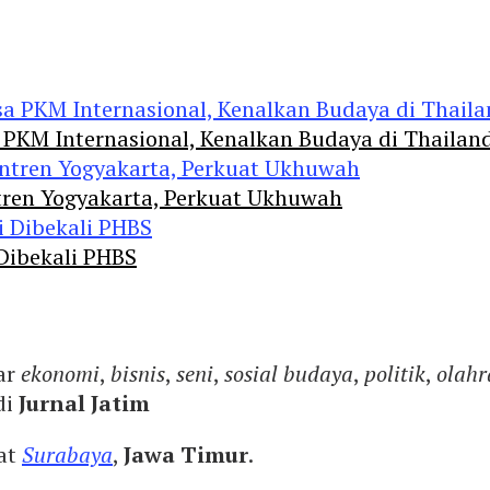
 PKM Internasional, Kenalkan Budaya di Thailan
tren Yogyakarta, Perkuat Ukhuwah
 Dibekali PHBS
ar
ekonomi
,
bisnis
,
seni
,
sosial budaya
,
politik
,
olahr
di
Jurnal Jatim
yat
Surabaya
,
Jawa Timur
.