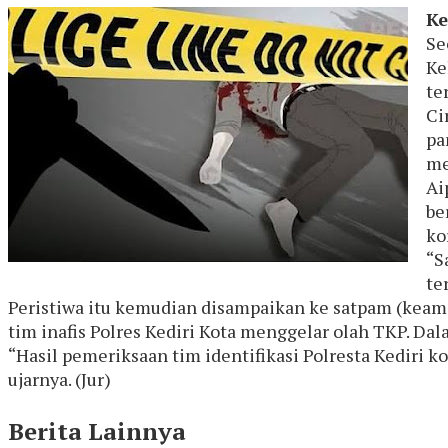
Ke
Se
Ke
te
Ci
pa
me
Ai
be
ko
“S
te
Peristiwa itu kemudian disampaikan ke satpam (keama
tim inafis Polres Kediri Kota menggelar olah TKP. D
“Hasil pemeriksaan tim identifikasi Polresta Kediri ko
ujarnya. (Jur)
Berita Lainnya