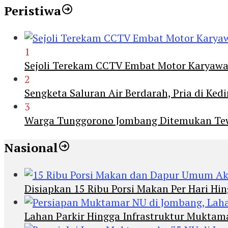
Peristiwa
1
Sejoli Terekam CCTV Embat Motor Karyaw
2
Sengketa Saluran Air Berdarah, Pria di Ke
3
Warga Tunggorono Jombang Ditemukan Tewas
Nasional
Disiapkan 15 Ribu Porsi Makan Per Hari 
Lahan Parkir Hingga Infrastruktur Mukta