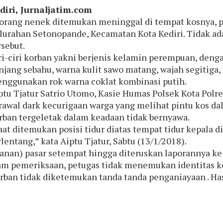
diri,
Jurnaljatim.com
orang nenek ditemukan meninggal di tempat kosnya, pas
lurahan Setonopande, Kecamatan Kota Kediri. Tidak ada
rsebut.
ri-ciri korban yakni berjenis kelamin perempuan, den
njang sebahu, warna kulit sawo matang, wajah segitiga
nggunakan rok warna coklat kombinasi putih.
ptu Tjatur Satrio Utomo, Kasie Humas Polsek Kota Polr
rawal dark kecurigaan warga yang melihat pintu kos da
rban tergeletak dalam keadaan tidak bernyawa.
aat ditemukan posisi tidur diatas tempat tidur kepala di
rlentang,” kata Aiptu Tjatur, Sabtu (13/1/2018).
nan) pasar setempat hingga diteruskan laporannya ke 
alam pemeriksaan, petugas tidak menemukan identitas k
rban tidak diketemukan tanda tanda penganiayaan . Hasil 