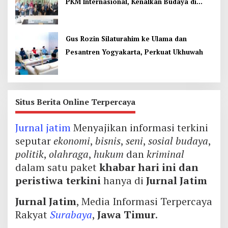
PKM Internasional, Kenalkan Budaya di
Thailand
Gus Rozin Silaturahim ke Ulama dan
Pesantren Yogyakarta, Perkuat Ukhuwah
Situs Berita Online Terpercaya
Jurnal jatim
Menyajikan informasi terkini
seputar
ekonomi
,
bisnis
,
seni
,
sosial budaya
,
politik
,
olahraga
,
hukum
dan
kriminal
dalam satu paket
khabar hari ini dan
peristiwa terkini
hanya di
Jurnal Jatim
Jurnal Jatim
, Media Informasi Terpercaya
Rakyat
Surabaya
,
Jawa Timur
.