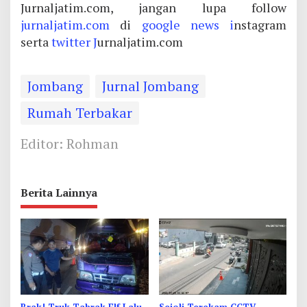
Jurnaljatim.com, jangan lupa follow
jurnaljatim.com
di
google news i
nstagram
serta
twitter J
urnaljatim.com
Jombang
Jurnal Jombang
Rumah Terbakar
Editor: Rohman
Berita Lainnya
Brak! Truk Tabrak Elf Lalu
Sejoli Terekam CCTV