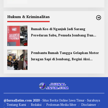
Hukum & Kriminalitas
Rumah Kos di Nganjuk Jadi Sarang
Peredaran Sabu, Pemuda Jombang Dan
Kediri Ditangkap
Pembantu Rumah Tangga Gelapkan Motor
Juragan Sapi di Jombang, Begini Aksi
Liciknya
@JurnalJatim.com 2020
- Situs
Berita
Online Jawa Timur -
Surabaya
Tentang Kami
Redaksi
Pedoman Media Siber
Disclaimer