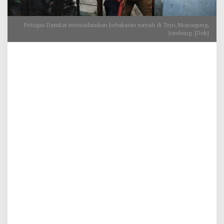
Petugas Damkar memadamkan kebakaran rumah di Tejo, Mojoagung,
Jombang. [Dok]