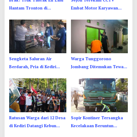
Hantam Tronton di
Embat Motor Karyawan
Jombang, Sopir Sempat
RSUD Jombang di Sebelah
Terjepit
Kamar Jenazah
Sengketa Saluran Air
Warga Tunggorono
Berdarah, Pria di Kediri
Jombang Ditemukan Tewas
Diduga Bacok Ibu dan Anak
Tergantung di Kamar Kos,
Tetangga
Begini Kata Polisi
Ratusan Warga dari 12 Desa
Sopir Kontiner Tersangka
di Kediri Datangi Kebun
Kecelakaan Beruntun
Dhoho, Tuntut Status HGU
Tewaskan 2 Orang dan 6