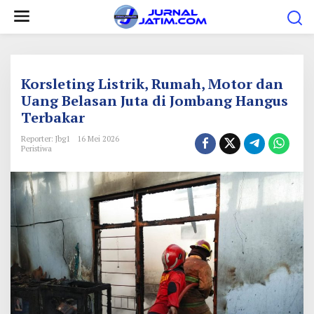
L
e
w
a
t
Korsleting Listrik, Rumah, Motor dan
i
Uang Belasan Juta di Jombang Hangus
Terbakar
k
e
Reporter: Jbg1
16 Mei 2026
Peristiwa
k
o
n
t
e
n