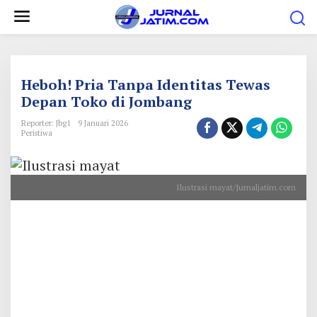
L
e
w
a
t
Heboh! Pria Tanpa Identitas Tewas
i
Depan Toko di Jombang
k
Reporter: Jbg1
9 Januari 2026
e
Peristiwa
k
o
Ilustrasi mayat/Jurnaljatim.com
n
t
e
n