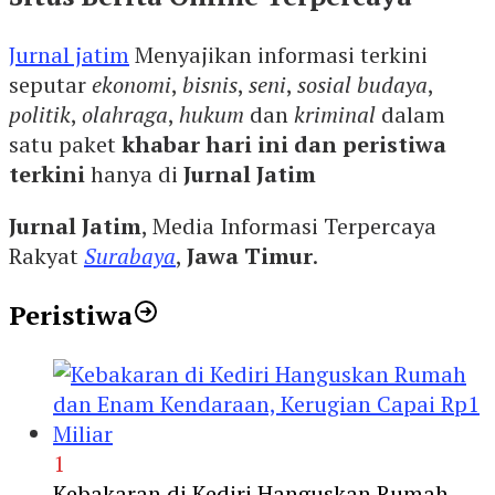
Jurnal jatim
Menyajikan informasi terkini
seputar
ekonomi
,
bisnis
,
seni
,
sosial budaya
,
politik
,
olahraga
,
hukum
dan
kriminal
dalam
satu paket
khabar hari ini dan peristiwa
terkini
hanya di
Jurnal Jatim
Jurnal Jatim
, Media Informasi Terpercaya
Rakyat
Surabaya
,
Jawa Timur
.
Peristiwa
1
Kebakaran di Kediri Hanguskan Rumah