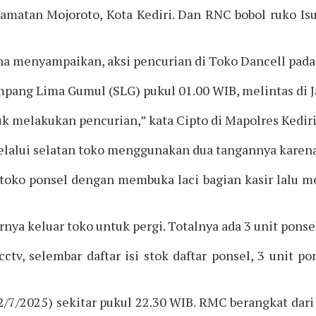
matan Mojoroto, Kota Kediri. Dan RNC bobol ruko Isu
na menyampaikan, aksi pencurian di Toko Dancell pada 
mpang Lima Gumul (SLG) pukul 01.00 WIB, melintas di J
k melakukan pencurian,” kata Cipto di Mapolres Kediri
lui selatan toko menggunakan dua tangannya karena je
toko ponsel dengan membuka laci bagian kasir lalu m
irnya keluar toko untuk pergi. Totalnya ada 3 unit ponse
ctv, selembar daftar isi stok daftar ponsel, 3 unit 
2/7/2025) sekitar pukul 22.30 WIB. RMC berangkat dari