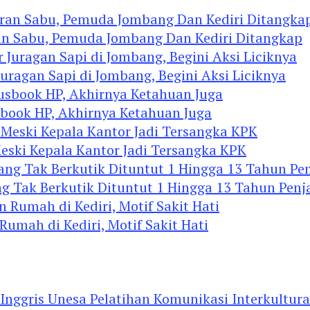
an Sabu, Pemuda Jombang Dan Kediri Ditangkap
agan Sapi di Jombang, Begini Aksi Liciknya
ook HP, Akhirnya Ketahuan Juga
eski Kepala Kantor Jadi Tersangka KPK
 Tak Berkutik Dituntut 1 Hingga 13 Tahun Penj
mah di Kediri, Motif Sakit Hati