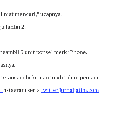
l niat mencuri,” ucapnya.
 lantai 2.
engambil 3 unit ponsel merk iPhone.
kasnya.
n terancam hukuman tujuh tahun penjara.
 i
nstagram serta
twitter
Jurnaljatim.com