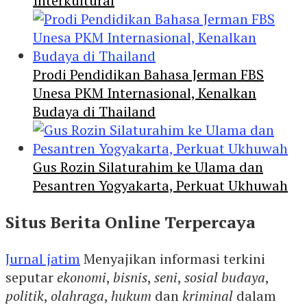
Interkultural
Prodi Pendidikan Bahasa Jerman FBS
Unesa PKM Internasional, Kenalkan
Budaya di Thailand
Gus Rozin Silaturahim ke Ulama dan
Pesantren Yogyakarta, Perkuat Ukhuwah
Situs Berita Online Terpercaya
Jurnal jatim
Menyajikan informasi terkini
seputar
ekonomi
,
bisnis
,
seni
,
sosial budaya
,
politik
,
olahraga
,
hukum
dan
kriminal
dalam