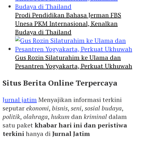
Prodi Pendidikan Bahasa Jerman FBS
Unesa PKM Internasional, Kenalkan
Budaya di Thailand
Gus Rozin Silaturahim ke Ulama dan
Pesantren Yogyakarta, Perkuat Ukhuwah
Situs Berita Online Terpercaya
Jurnal jatim
Menyajikan informasi terkini
seputar
ekonomi
,
bisnis
,
seni
,
sosial budaya
,
politik
,
olahraga
,
hukum
dan
kriminal
dalam
satu paket
khabar hari ini dan peristiwa
terkini
hanya di
Jurnal Jatim