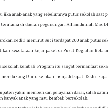
jika anak-anak yang sebelumnya putus sekolah saat pa
ah terutama di daerah pegunungan. Alhamdulilah Mas 
Tarokan Kediri menurut Suci terdapat 200 anak putus se
dikan kesetaraan kejar paket di Pusat Kegiatan Bela
rsekolah kembali. Program itu sangat bermanfaat sekali
u mendukung Dhito kembali menjadi bupati Kediri sup
paten yakni memberikan pelayanan dasar, salah satuny
in banyak anak yang mau kembali bersekolah.
ampu yang terkendala biaya untuk melanjutkan pendid