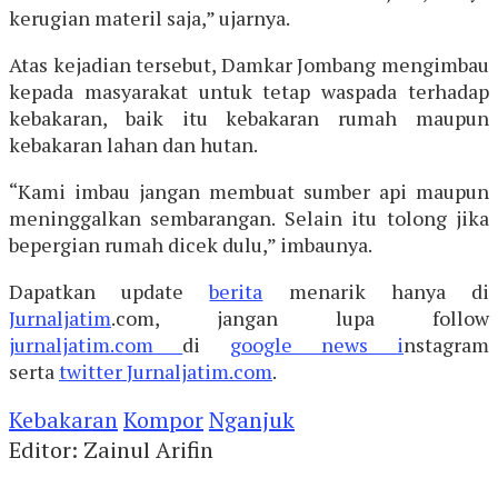
kerugian materil saja,” ujarnya.
Atas kejadian tersebut, Damkar Jombang mengimbau
kepada masyarakat untuk tetap waspada terhadap
kebakaran, baik itu kebakaran rumah maupun
kebakaran lahan dan hutan.
“Kami imbau jangan membuat sumber api maupun
meninggalkan sembarangan. Selain itu tolong jika
bepergian rumah dicek dulu,” imbaunya.
Dapatkan update
berita
menarik hanya di
Jurnaljatim
.com, jangan lupa follow
jurnaljatim.com
di
google news i
nstagram
serta
twitter
Jurnaljatim.com
.
Kebakaran
Kompor
Nganjuk
Editor: Zainul Arifin