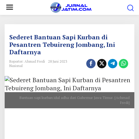
L
e
w
a
t
Sederet Bantuan Sapi Kurban di
i
Pesantren Tebuireng Jombang, Ini
Daftarnya
k
e
Reporter: Ahmad Fredi
28 Juni 2023
Nasional
k
o
n
t
Bantuan sapi kurban idul adha dari Gubernur Jawa Timur. [Achmad
e
Fredi]
n