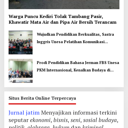
Warga Puncu Kediri Tolak Tambang Pasir,
Khawatir Mata Air dan Pipa Air Bersih Terancam
Wujudkan Pendidikan Berkualitas, Sastra
Inggris Unesa Pelatihan Komunikasi
Interkultural
Prodi Pendidikan Bahasa Jerman FBS Unesa
PKM Internasional, Kenalkan Budaya di
Thailand
Situs Berita Online Terpercaya
Jurnal jatim
Menyajikan informasi terkini
seputar
ekonomi
,
bisnis
,
seni
,
sosial budaya
,
politik
,
olahraga
,
hukum
dan
kriminal