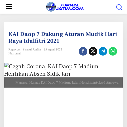
L
e
w
a
t
KAI Daop 7 Dukung Aturan Mudik Hari
i
Raya Idulfitri 2021
k
Reporter: Zainul Arifin
25 April 2021
e
Nasional
k
o
n
Manager Humas KAI Daop 7 Madiun, Ixfan Hendriwintoko/Istimewa
t
e
n