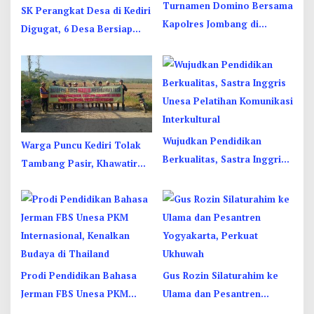
Turnamen Domino Bersama
SK Perangkat Desa di Kediri
Kapolres Jombang di
Digugat, 6 Desa Bersiap
Pembukaan ZET Cafe
Masuk PTUN
Wujudkan Pendidikan
Warga Puncu Kediri Tolak
Berkualitas, Sastra Inggris
Tambang Pasir, Khawatir
Unesa Pelatihan Komunikasi
Mata Air dan Pipa Air Bersih
Interkultural
Terancam
Prodi Pendidikan Bahasa
Gus Rozin Silaturahim ke
Jerman FBS Unesa PKM
Ulama dan Pesantren
Internasional, Kenalkan
Yogyakarta, Perkuat