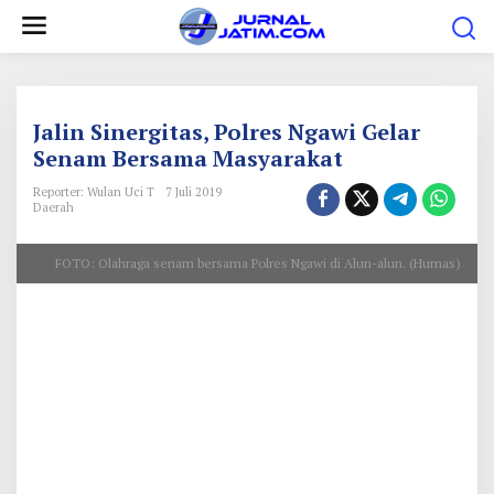
L
e
w
a
t
Jalin Sinergitas, Polres Ngawi Gelar
i
Senam Bersama Masyarakat
k
Reporter: Wulan Uci T
7 Juli 2019
e
Daerah
k
FOTO: Olahraga senam bersama Polres Ngawi di Alun-alun. (Humas)
o
n
t
e
n