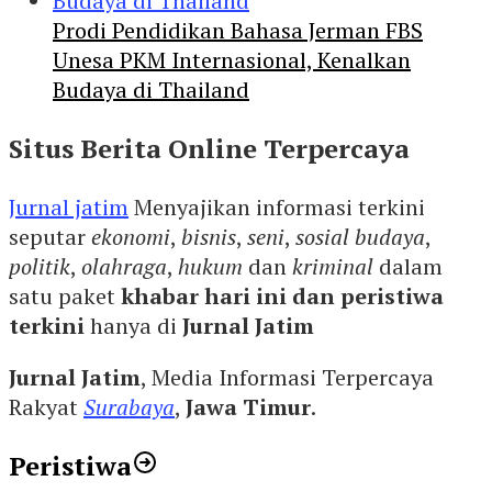
Prodi Pendidikan Bahasa Jerman FBS
Unesa PKM Internasional, Kenalkan
Budaya di Thailand
Situs Berita Online Terpercaya
Jurnal jatim
Menyajikan informasi terkini
seputar
ekonomi
,
bisnis
,
seni
,
sosial budaya
,
politik
,
olahraga
,
hukum
dan
kriminal
dalam
satu paket
khabar hari ini dan peristiwa
terkini
hanya di
Jurnal Jatim
Jurnal Jatim
, Media Informasi Terpercaya
Rakyat
Surabaya
,
Jawa Timur
.
Peristiwa