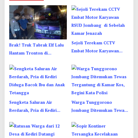
Sejoli Terekam CCTV
Brak! Truk Tabrak Elf Lalu
Embat Motor Karyawan
Hantam Tronton di
RSUD Jombang di Sebelah
Jombang, Sopir Sempat
Kamar Jenazah
Terjepit
Sengketa Saluran Air
Warga Tunggorono
Berdarah, Pria di Kediri
Jombang Ditemukan Tewas
Diduga Bacok Ibu dan Anak
Tergantung di Kamar Kos,
Tetangga
Begini Kata Polisi