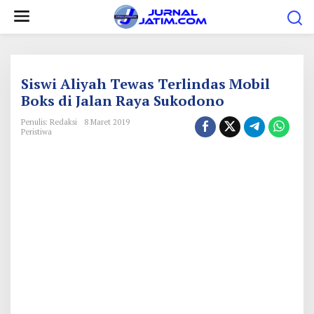
L
e
w
a
t
Siswi Aliyah Tewas Terlindas Mobil
i
Boks di Jalan Raya Sukodono
k
Penulis: Redaksi
8 Maret 2019
e
Peristiwa
k
o
n
t
e
n