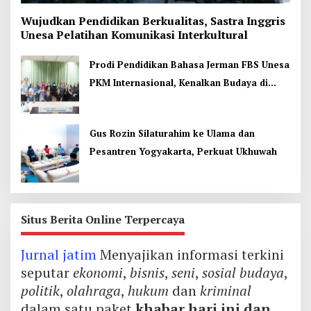
Wujudkan Pendidikan Berkualitas, Sastra Inggris
Unesa Pelatihan Komunikasi Interkultural
Prodi Pendidikan Bahasa Jerman FBS Unesa
PKM Internasional, Kenalkan Budaya di
Thailand
Gus Rozin Silaturahim ke Ulama dan
Pesantren Yogyakarta, Perkuat Ukhuwah
Situs Berita Online Terpercaya
Jurnal jatim
Menyajikan informasi terkini
seputar
ekonomi
,
bisnis
,
seni
,
sosial budaya
,
politik
,
olahraga
,
hukum
dan
kriminal
dalam satu paket
khabar hari ini dan