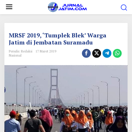
L
e
w
a
t
MRSF 2019, ‘Tumplek Blek’ Warga
i
Jatim di Jembatan Suramadu
k
Penulis: Redaksi
17 Maret 2019
e
Nasional
k
o
n
t
e
n