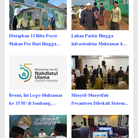
Disiapkan 15 Ribu Porsi
Lahan Parkir Hingga
Makan Per Hari Hingga
Infrastruktur Muktamar ke
Dapur Umum di Muktamar
35 NU di Jombang Hampir
ke 35 NU Jombang
Rampung
Resmi, Ini Logo Muktamar
Musyrif-Musyrifah
ke 35 NU di Jombang,
Pesantren Dibekali Sistem
Berikut Filosofinya
Pengasuhan dan
Pencegahan Kekerasan