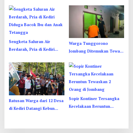
RSUD Jombang di Sebelah
Terjepit
Kamar Jenazah
Sengketa Saluran Air
Warga Tunggorono
Berdarah, Pria di Kediri
Jombang Ditemukan Tewas
Diduga Bacok Ibu dan Anak
Tergantung di Kamar Kos,
Tetangga
Begini Kata Polisi
Sopir Kontiner Tersangka
Ratusan Warga dari 12 Desa
Kecelakaan Beruntun
di Kediri Datangi Kebun
Tewaskan 2 Orang dan 6
Dhoho, Tuntut Status HGU
Luka di Jombang