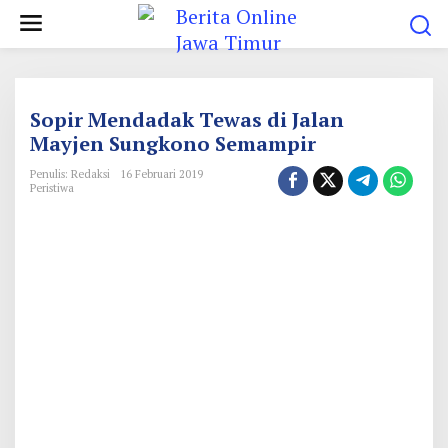
L
e
w
a
t
Sopir Mendadak Tewas di Jalan
i
Mayjen Sungkono Semampir
k
Penulis: Redaksi
16 Februari 2019
e
Peristiwa
k
o
n
t
e
n