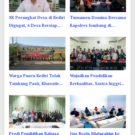
SK Perangkat Desa di Kediri
Turnamen Domino Bersama
Digugat, 6 Desa Bersiap
Kapolres Jombang di
Masuk PTUN
Pembukaan ZET Cafe
Warga Puncu Kediri Tolak
Wujudkan Pendidikan
Tambang Pasir, Khawatir
Berkualitas, Sastra Inggris
Mata Air dan Pipa Air Bersih
Unesa Pelatihan Komunikasi
Terancam
Interkultural
Prodi Pendidikan Bahasa
Gus Rozin Silaturahim ke