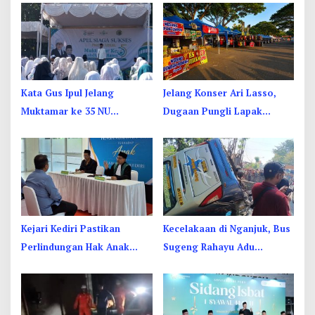
Kata Gus Ipul Jelang
Jelang Konser Ari Lasso,
Muktamar ke 35 NU
Dugaan Pungli Lapak
Jombang: Panitia Gupuh,
UMKM di Hari Jadi Kediri
Suguh, Lungguh
Disorot
Kejari Kediri Pastikan
Kecelakaan di Nganjuk, Bus
Perlindungan Hak Anak
Sugeng Rahayu Adu
Lewat Penetapan Perwalian
Banteng Dengan Dump
Truk, 4 Orang Luka