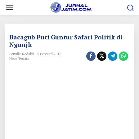
L
e
w
a
t
Bacagub Puti Guntur Safari Politik di
i
Nganjk
k
Penulis: Redaksi
9 Februari 2018
e
News Terkini
k
o
n
t
e
n