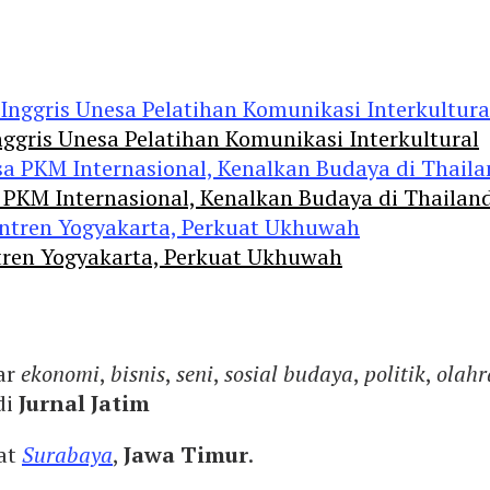
ggris Unesa Pelatihan Komunikasi Interkultural
 PKM Internasional, Kenalkan Budaya di Thailan
tren Yogyakarta, Perkuat Ukhuwah
ar
ekonomi
,
bisnis
,
seni
,
sosial budaya
,
politik
,
olahr
di
Jurnal Jatim
yat
Surabaya
,
Jawa Timur
.