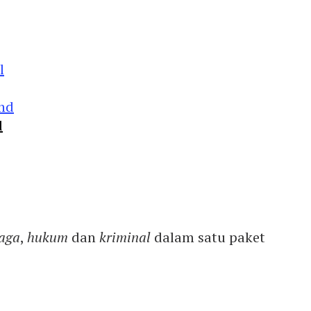
d
aga
,
hukum
dan
kriminal
dalam satu paket