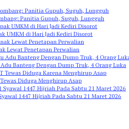
ombang: Panitia Gupuh, Suguh, Lungguh
ak UMKM di Hari Jadi Kediri Disorot
nak Lewat Penetapan Perwalian
u Adu Banteng Dengan Dump Truk, 4 Orang Luka
Tewas Diduga Menghirup Asap
 Syawal 1447 Hijriah Pada Sabtu 21 Maret 2026