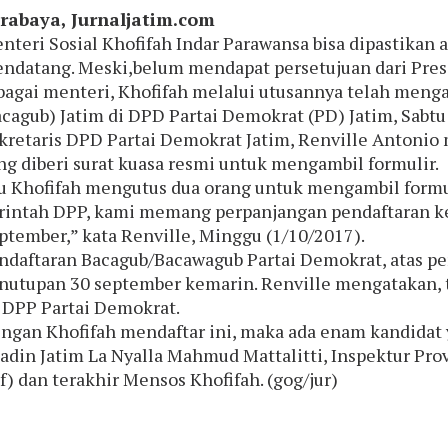
rabaya, Jurnaljatim.com
nteri Sosial Khofifah Indar Parawansa bisa dipastikan 
ndatang. Meski,belum mendapat persetujuan dari Pres
bagai menteri, Khofifah melalui utusannya telah menga
acagub) Jatim di DPD Partai Demokrat (PD) Jatim, Sabt
kretaris DPD Partai Demokrat Jatim, Renville Antoni
ng diberi surat kuasa resmi untuk mengambil formulir.
u Khofifah mengutus dua orang untuk mengambil formuli
rintah DPP, kami memang perpanjangan pendaftaran ke
ptember,” kata Renville, Minggu (1/10/2017).
ndaftaran Bacagub/Bacawagub Partai Demokrat, atas p
nutupan 30 september kemarin. Renville mengatakan, 
 DPP Partai Demokrat.
ngan Khofifah mendaftar ini, maka ada enam kandidat 
adin Jatim La Nyalla Mahmud Mattalitti, Inspektur Pro
f) dan terakhir Mensos Khofifah. (gog/jur)