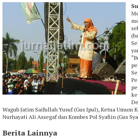
Su
Me
me
se
(b
Se
ya
“B
pe
Se
Pe
pe
ke
De
Wagub Jatim Saifullah Yusuf (Gus Ipul), Ketua Umum K
Nurhayati Ali Assegaf dan Kombes Pol Syafiin (Gus Sya
Berita Lainnya