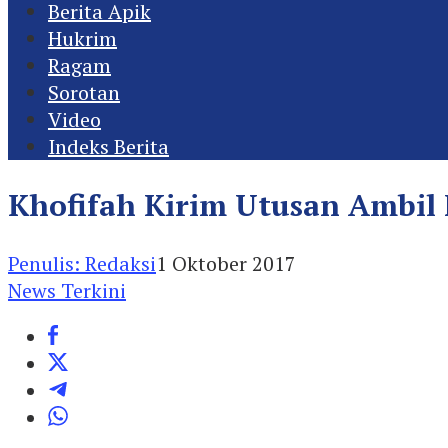
Berita Apik
Hukrim
Ragam
Sorotan
Video
Indeks Berita
Khofifah Kirim Utusan Ambil 
Penulis: Redaksi
1 Oktober 2017
News Terkini