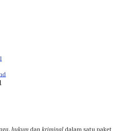
d
aga
,
hukum
dan
kriminal
dalam satu paket