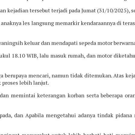
kejadian tersebut terjadi pada Jumat (31/10/2025), se
r anaknya les langsung memarkir kendaraannya di ter
waningsih keluar dan mendapati sepeda motor berwarna 
kul 18.10 WIB, lalu masuk rumah, dan motor diketahui
ga berupaya mencari, namun tidak ditemukan. Atas keja
proses lebih lanjut.
 dan memintai keterangan korban serta beberapa ora
pada, dan Apabila mengetahui adanya tindak pidan
engingat masyarakat untuk lebih berhati-hati menyi