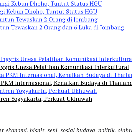
ngi Kebun Dhoho, Tuntut Status HGU
ntun Tewaskan 2 Orang dan 6 Luka di Jombang
ggris Unesa Pelatihan Komunikasi Interkultural
 PKM Internasional, Kenalkan Budaya di Thailan
tren Yogyakarta, Perkuat Ukhuwah
ar
ekonomi
,
bisnis
,
seni
,
sosial budaya
,
politik
,
olahr