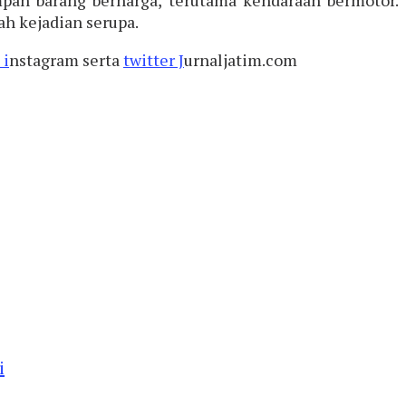
h kejadian serupa.
 i
nstagram serta
twitter J
urnaljatim.com