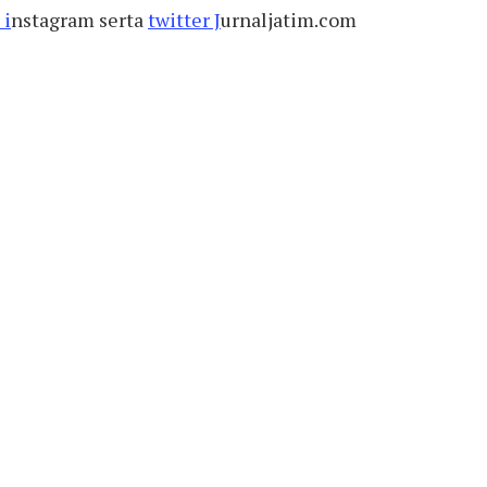
 i
nstagram serta
twitter J
urnaljatim.com