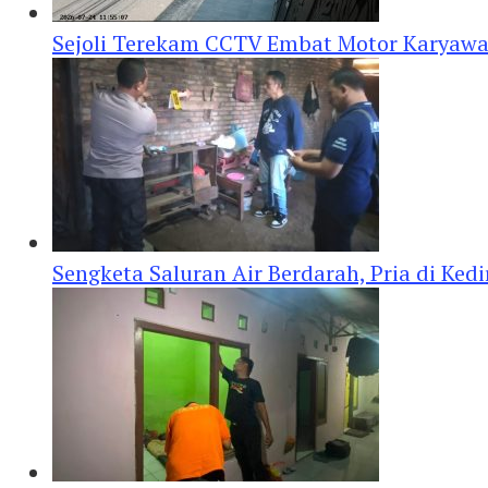
Sejoli Terekam CCTV Embat Motor Karyaw
Sengketa Saluran Air Berdarah, Pria di Ke