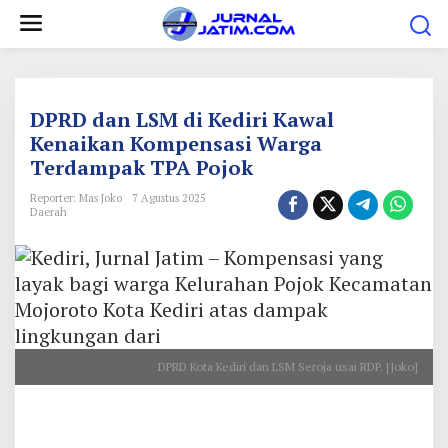
L
e
w
a
t
DPRD dan LSM di Kediri Kawal
i
Kenaikan Kompensasi Warga
Terdampak TPA Pojok
k
e
Reporter: Mas Joko
7 Agustus 2025
Daerah
k
o
n
t
e
n
DPRD Kota Kediri dan LSM Seroja usai RDP. [Joko]