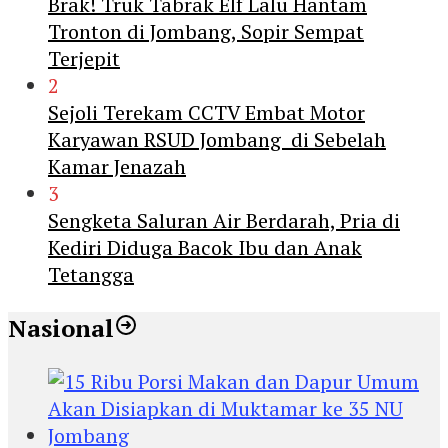
Brak! Truk Tabrak Elf Lalu Hantam
Tronton di Jombang, Sopir Sempat
Terjepit
2
Sejoli Terekam CCTV Embat Motor
Karyawan RSUD Jombang di Sebelah
Kamar Jenazah
3
Sengketa Saluran Air Berdarah, Pria di
Kediri Diduga Bacok Ibu dan Anak
Tetangga
Nasional