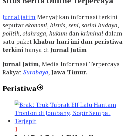
Situs Berita Online Terpercaya
Jurnal jatim
Menyajikan informasi terkini
seputar
ekonomi
,
bisnis
,
seni
,
sosial budaya
,
politik
,
olahraga
,
hukum
dan
kriminal
dalam
satu paket
khabar hari ini dan peristiwa
terkini
hanya di
Jurnal Jatim
Jurnal Jatim
, Media Informasi Terpercaya
Rakyat
Surabaya
,
Jawa Timur
.
Peristiwa
1