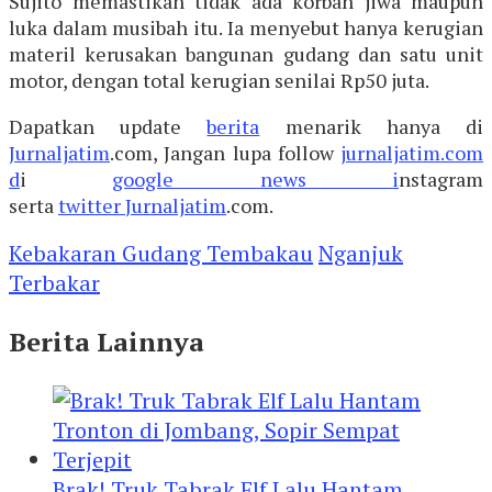
Sujito memastikan tidak ada korban jiwa maupun
luka dalam musibah itu. Ia menyebut hanya kerugian
materil kerusakan bangunan gudang dan satu unit
motor, dengan total kerugian senilai Rp50 juta.
Dapatkan update
berita
menarik hanya di
Jurnaljatim
.com, Jangan lupa follow
jurnaljatim.com
d
i
google news i
nstagram
serta
twitter
Jurnaljatim
.com.
Kebakaran Gudang Tembakau
Nganjuk
Terbakar
Berita Lainnya
Brak! Truk Tabrak Elf Lalu Hantam