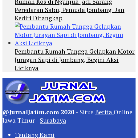
Rumah Kos di Nganjuk Jadi Sarang
Peredaran Sabu, Pemuda Jombang Dan
Kediri Ditangkap
Pembantu Rumah Tangga Gelapkan Motor
Juragan Sapi di Jombang, Begini Aksi
Liciknya
@JurnalJatim.com 2020
- Situs
Berita
Online
Jawa Timur -
Surabaya
Tentang Kami