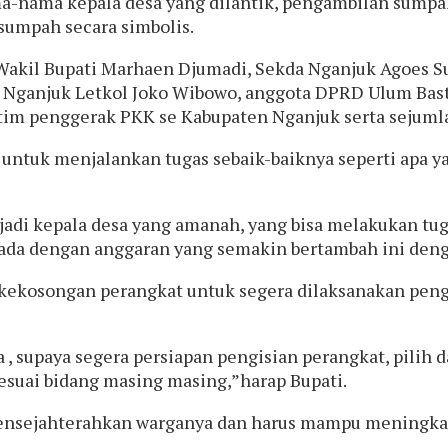
a-nama kepala desa yang dilantik, pengambilan sumpah 
sumpah secara simbolis.
Wakil Bupati Marhaen Djumadi, Sekda Nganjuk Agoes Su
ganjuk Letkol Joko Wibowo, anggota DPRD Ulum Bastom
 tim penggerak PKK se Kabupaten Nganjuk serta sejum
 untuk menjalankan tugas sebaik-baiknya seperti apa y
njadi kepala desa yang amanah, yang bisa melakukan t
da dengan anggaran yang semakin bertambah ini dengan
 kekosongan perangkat untuk segera dilaksanakan pen
, supaya segera persiapan pengisian perangkat, pilih 
esuai bidang masing masing,”harap Bupati.
 mensejahterahkan warganya dan harus mampu meningka