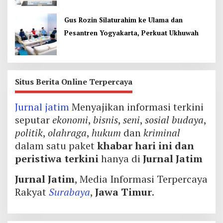
Gus Rozin Silaturahim ke Ulama dan
Pesantren Yogyakarta, Perkuat Ukhuwah
Situs Berita Online Terpercaya
Jurnal jatim
Menyajikan informasi terkini
seputar
ekonomi
,
bisnis
,
seni
,
sosial budaya
,
politik
,
olahraga
,
hukum
dan
kriminal
dalam satu paket
khabar hari ini dan
peristiwa terkini
hanya di
Jurnal Jatim
Jurnal Jatim
, Media Informasi Terpercaya
Rakyat
Surabaya
,
Jawa Timur
.