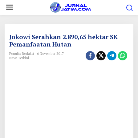
L
e
w
a
t
Jokowi Serahkan 2.890,65 hektar SK
i
Pemanfaatan Hutan
k
Penulis: Redaksi
6 November 2017
e
News Terkini
k
o
n
t
e
n