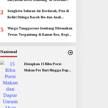
Kamar Jenazah
2
Sengketa Saluran Air Berdarah, Pria di
Kediri Diduga Bacok Ibu dan Anak
Tetangga
3
Warga Tunggorono Jombang Ditemukan
Tewas Tergantung di Kamar Kos, Begini
Kata Polisi
Nasional
Disiapkan 15 Ribu Porsi
Makan Per Hari Hingga Dapur
Umum di Muktamar ke 35 NU
Jombang