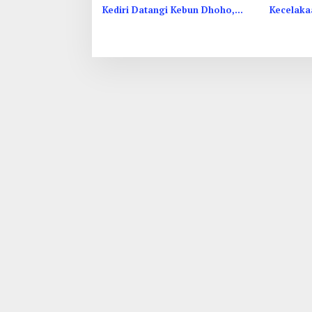
Kediri Datangi Kebun Dhoho,
Kecelaka
Tuntut Status HGU
Orang da