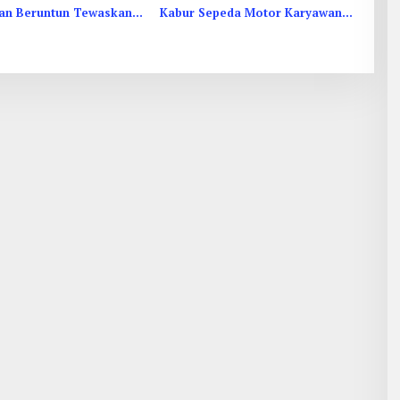
an Beruntun Tewaskan 2
Kabur Sepeda Motor Karyawan
n 6 Luka di Jombang
Minimarket di Jombang