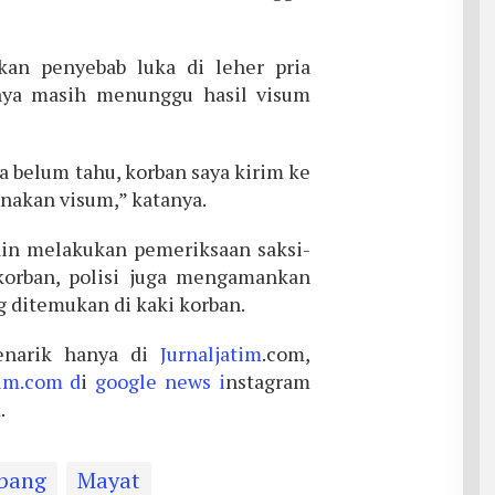
an penyebab luka di leher pria
knya masih menunggu hasil visum
a belum tahu, korban saya kirim ke
nakan visum,” katanya.
in melakukan pemeriksaan saksi-
 korban, polisi juga mengamankan
ng ditemukan di kaki korban.
narik hanya di
Jurnaljatim
.com,
tim.com d
i
google news i
nstagram
.
bang
Mayat