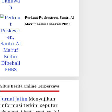
Perkuat Poskestren, Santri Al
Ma’ruf Kediri Dibekali PHBS
Situs Berita Online Terpercaya
Jurnal jatim
Menyajikan
informasi terkini seputar
ekonomi
,
bisnis
,
seni
,
sosial