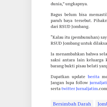
dunia,” ungkapnya.
Bagus belum bisa memastik
paruh baya tersebut. Piha
dari RSUD Jombang.
“Kalau itu (pembunuhan) say
RSUD Jombang untuk dilaksa
Ia menambahkan bahwa sela
saksi antara lain keluarga
barang bukti pisau belati ya
Dapatkan update
berita
me
Jangan lupa follow
jurnalja
serta
twitter
Jurnaljatim
.com
Bersimbah Darah
Jom