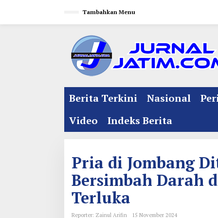
L
Tambahkan Menu
e
w
a
t
i
k
e
Berita Terkini
Nasional
Per
k
o
Video
Indeks Berita
n
t
e
Pria di Jombang D
n
Bersimbah Darah d
Terluka
Reporter: Zainul Arifin
15 November 2024