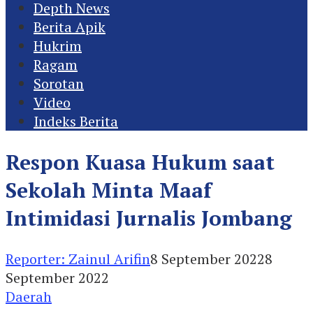
Depth News
Berita Apik
Hukrim
Ragam
Sorotan
Video
Indeks Berita
Respon Kuasa Hukum saat
Sekolah Minta Maaf
Intimidasi Jurnalis Jombang
Reporter: Zainul Arifin
8 September 2022
8
September 2022
Daerah