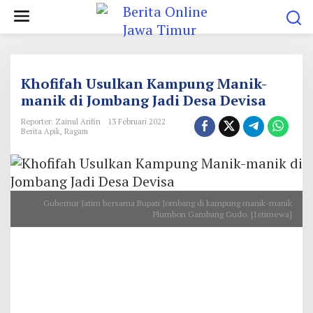
L
e
w
a
t
Khofifah Usulkan Kampung Manik-
i
manik di Jombang Jadi Desa Devisa
k
Reporter: Zainul Arifin
13 Februari 2022
e
Berita Apik
,
Ragam
k
o
n
Gubernur Jatim bersama Bupati Jombang di kampung manik-manik
t
Plumbon Gambang Gudo. [Istimewa]
e
n