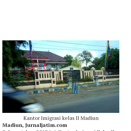
Kantor Imigrasi kelas ll Madiun
Madiun, Jurnaljatim.com