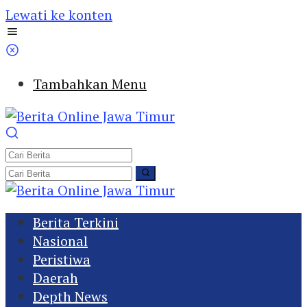
Lewati ke konten
Tambahkan Menu
Berita Terkini
Nasional
Peristiwa
Daerah
Depth News