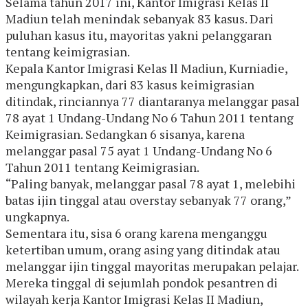
Selama tahun 2017 ini, Kantor Imigrasi Kelas II
Madiun telah menindak sebanyak 83 kasus. Dari
puluhan kasus itu, mayoritas yakni pelanggaran
tentang keimigrasian.
Kepala Kantor Imigrasi Kelas ll Madiun, Kurniadie,
mengungkapkan, dari 83 kasus keimigrasian
ditindak, rinciannya 77 diantaranya melanggar pasal
78 ayat 1 Undang-Undang No 6 Tahun 2011 tentang
Keimigrasian. Sedangkan 6 sisanya, karena
melanggar pasal 75 ayat 1 Undang-Undang No 6
Tahun 2011 tentang Keimigrasian.
“Paling banyak, melanggar pasal 78 ayat 1, melebihi
batas ijin tinggal atau overstay sebanyak 77 orang,”
ungkapnya.
Sementara itu, sisa 6 orang karena menganggu
ketertiban umum, orang asing yang ditindak atau
melanggar ijin tinggal mayoritas merupakan pelajar.
Mereka tinggal di sejumlah pondok pesantren di
wilayah kerja Kantor Imigrasi Kelas II Madiun,