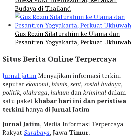
Budaya di Thailand
Gus Rozin Silaturahim ke Ulama dan
Pesantren Yogyakarta, Perkuat Ukhuwah
Situs Berita Online Terpercaya
Jurnal jatim
Menyajikan informasi terkini
seputar
ekonomi
,
bisnis
,
seni
,
sosial budaya
,
politik
,
olahraga
,
hukum
dan
kriminal
dalam
satu paket
khabar hari ini dan peristiwa
terkini
hanya di
Jurnal Jatim
Jurnal Jatim
, Media Informasi Terpercaya
Rakyat
Surabaya
,
Jawa Timur
.