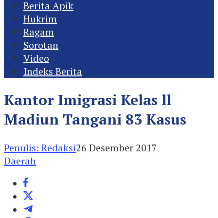
Berita Apik
Hukrim
Ragam
Sorotan
Video
Indeks Berita
Kantor Imigrasi Kelas ll
Madiun Tangani 83 Kasus
Penulis: Redaksi
26 Desember 2017
Daerah