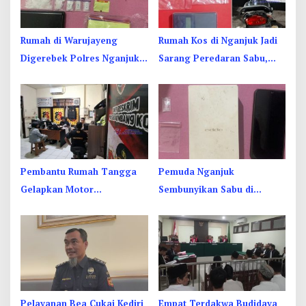
Rumah di Warujayeng
Rumah Kos di Nganjuk Jadi
Digerebek Polres Nganjuk,
Sarang Peredaran Sabu,
Temukan 9 Paket Sabu
Pemuda Jombang Dan
Kediri Ditangkap
Pembantu Rumah Tangga
Pemuda Nganjuk
Gelapkan Motor
Sembunyikan Sabu di
Juragan Sapi di Jombang,
Dusbook HP, Akhirnya
Begini Aksi Liciknya
Ketahuan Juga
Pelayanan Bea Cukai Kediri
Empat Terdakwa Budidaya