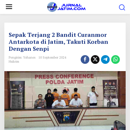
L
e
w
a
t
Sepak Terjang 2 Bandit Curanmor
i
Antarkota di Jatim, Takuti Korban
Dengan Senpi
k
e
Pengirim: Yohanes
10 September 2024
Hukrim
k
o
n
t
e
n