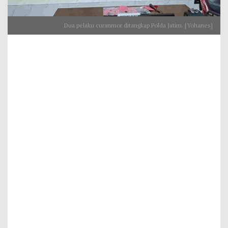
Dua pelaku curanmor ditangkap Polda Jatim. [Yohanes]