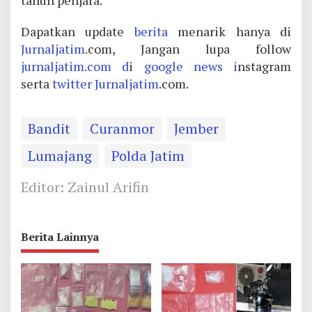
tahun penjara.
Dapatkan update
berita
menarik hanya di
Jurnaljatim
.com, Jangan lupa follow
jurnaljatim.com d
i
google news i
nstagram
serta
twitter
Jurnaljatim
.com.
Bandit
Curanmor
Jember
Lumajang
Polda Jatim
Editor: Zainul Arifin
Berita Lainnya