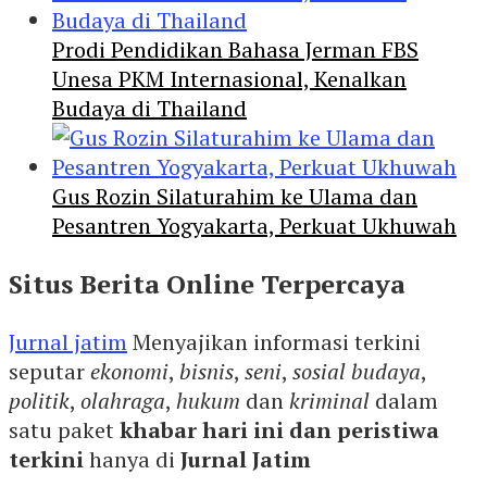
Prodi Pendidikan Bahasa Jerman FBS
Unesa PKM Internasional, Kenalkan
Budaya di Thailand
Gus Rozin Silaturahim ke Ulama dan
Pesantren Yogyakarta, Perkuat Ukhuwah
Situs Berita Online Terpercaya
Jurnal jatim
Menyajikan informasi terkini
seputar
ekonomi
,
bisnis
,
seni
,
sosial budaya
,
politik
,
olahraga
,
hukum
dan
kriminal
dalam
satu paket
khabar hari ini dan peristiwa
terkini
hanya di
Jurnal Jatim