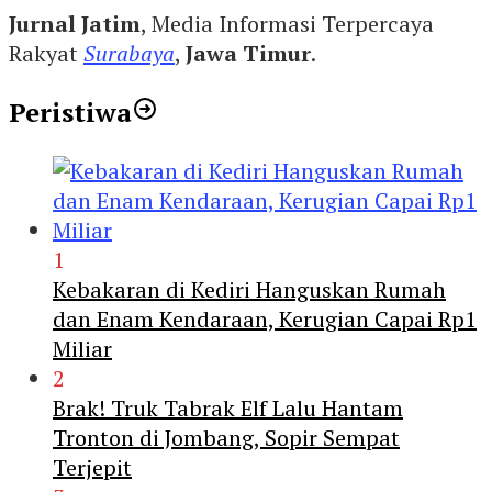
Jurnal Jatim
, Media Informasi Terpercaya
Rakyat
Surabaya
,
Jawa Timur
.
Peristiwa
1
Kebakaran di Kediri Hanguskan Rumah
dan Enam Kendaraan, Kerugian Capai Rp1
Miliar
2
Brak! Truk Tabrak Elf Lalu Hantam
Tronton di Jombang, Sopir Sempat
Terjepit