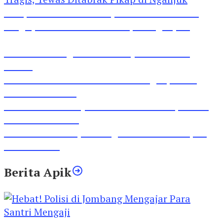
Pesepeda Pancal dan Pejalan Kaki Bernasib
Tragis, Tewas Ditabrak Pikap di Nganjuk
Inilah Lirik Lagu ‘Ibuku’ Karya AKP Moch
Mukid
Video Rilis Polsek Kediri Kota Ungkap 5747
Butil Pil Dobel L
Video Gelora Penyambutan AHY di Rapimnas
Partai Demokrat
Viral Video Adu Jotos Tiga Wanita Di Simpang
Lima Gumul
Berita Apik