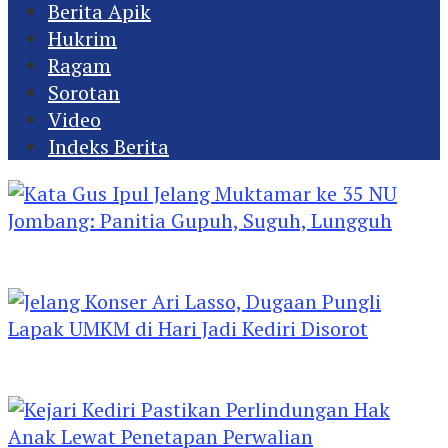
Berita Apik
Hukrim
Ragam
Sorotan
Video
Indeks Berita
Kata Gus Ipul Jelang Muktamar ke 35 NU
Jombang: Panitia Gupuh, Suguh, Lungguh
Jelang Konser Ari Lasso, Dugaan Pungli Lapak
UMKM di Hari Jadi Kediri Disorot